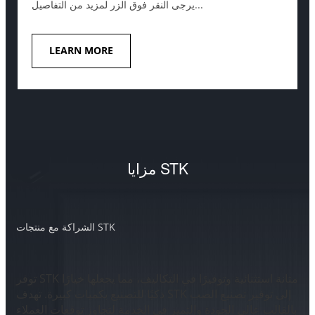
يرجى النقر فوق الزر لمزيد من التفاصيل...
LEARN MORE
مزايا STK
الشراكة مع منتجات STK
توفر STK متانة استثنائية وتوفيرًا في التكاليف، مما يجعلها خيارًا
ذكيًا للتصنيع بكميات كبيرة. تهدف STK إلى توفير تصنيع الصب
بالقالب عالي الجودة والتميز في الخدمة لتجاوز توقعات العملاء