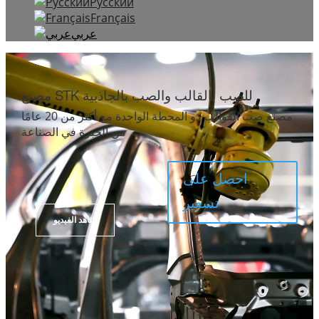
Русский
Français
عربي
视
频
مصنع STK للصب بالقالب والصب بالجاذبية
播
放
مصنع صب القوالب ذو المحطة الواحدة مع أكثر من 20 عامًا
器
من الخبرة في الصناعة
احصل على
تسعير
شاهد الفيديو