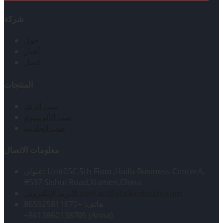
شركة
حول
أخبار
اتصل
المنتجات
صب الزنك
صب الألومنيوم
صب الجاذبية
معلومات الاتصال
عنوان: Unit05C,5th Floor,Haifu Business CenterA,
#597 Sishui Road,Xiamen,China
البريد الإلكتروني: contact@stickindustry.com
هاتف: +865925811670
+8613860138705 (Anna)