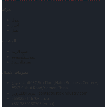
شركة
حول
أخبار
اتصل
المنتجات
صب الزنك
صب الألومنيوم
صب الجاذبية
معلومات الاتصال
عنوان: Unit05C,5th Floor,Haifu Business CenterA,
#597 Sishui Road,Xiamen,China
البريد الإلكتروني: contact@stickindustry.com
هاتف: +865925811670
+8613860138705 (Anna)