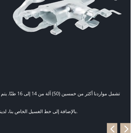
تشمل مواردنا
بالإضافة إلى خط الغسيل الخاص بنا، لدينا أكثر من 30 آلة مستقلة، تتراوح من 60 طنًا إلى 500 طن. توفر هذه الآلات مصبوبات أكبر وتلك التي تتطلب ضغطًا أعلى ومتطلبات قوة قفل.