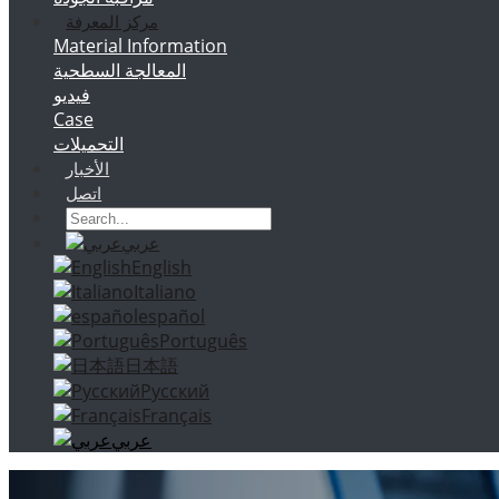
مركز المعرفة
Material Information
المعالجة السطحية
فيديو
Case
التحميلات
الأخبار
اتصل
عربي
English
Italiano
español
Português
日本語
Русский
Français
عربي