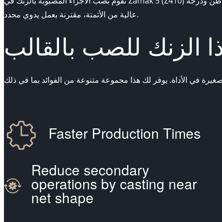
نقوم بصب الأجزاء المصبوبة بالزنك في Zamak 5 (Z410) من 3 إلى 1000 جرام تقريبًا من وزن الطلقة على الآلات عالية السرعة بقوة إغلاق 7 طن وآلات الصب التقليدية بقوة إغلاق من 20 إلى 200 طن ودرجة
عالية من الأتمتة، مقترنة بعمل يدوي محدد.
ذا الزنك للصب بالقالب
Faster Production Times
Reduce secondary
operations by casting near
net shape