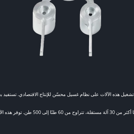
 أكثر من خمسين (50) آلة من 14 إلى 16 طنًا. يتم تشغيل هذه الآلات على نظام غسيل محسّن للإن