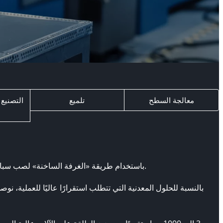
معالجة السطح
تلميع
التصنيع
الدقة يتم إنشاء مصبوبات الزنك في STK باستخدام طريقة «الغرفة الساخنة» لصب سبائك الزنك بالقالب. بهذه الطريقة يتم حقن الزنك المنصهر في القالب، عن طريق المكبس والمعقوف.
بالنسبة للحلول المعدنية التي تتطلب استقرارًا عاليًا للعملية،