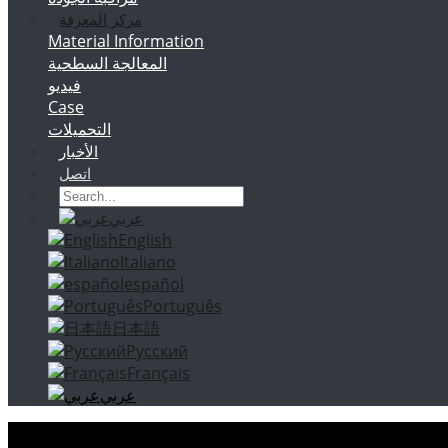
مركز المعرفة
Material Information
المعالجة السطحية
فيديو
Case
التحميلات
الأخبار
اتصل
عربي
English
Italiano
español
Português
日本語
Русский
Français
عربي