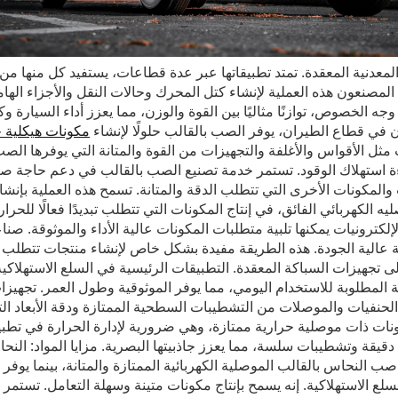
عدنية المعقدة. تمتد تطبيقاتها عبر عدة قطاعات، يستفيد كل منها من ا
لمصنعون هذه العملية لإنشاء كتل المحرك وحالات النقل والأجزاء الهام
 الخصوص، توازنًا مثاليًا بين القوة والوزن، مما يعزز أداء السيارة وكف
 في قطاع الطيران، يوفر الصب بالقالب حلولًا لإنشاء
مكونات هيكلية 
 مثل الأقواس والأغلفة والتجهيزات من القوة والمتانة التي يوفرها الص
ة استهلاك الوقود. تستمر خدمة تصنيع الصب بالقالب في دعم حاجة صنا
 والمكونات الأخرى التي تتطلب الدقة والمتانة. تسمح هذه العملية ب
الكهربائي الفائق، في إنتاج المكونات التي تتطلب تبديدًا فعالًا للحرارة
كترونيات يمكنها تلبية متطلبات المكونات عالية الأداء والموثوقة. صنا
ة عالية الجودة. هذه الطريقة مفيدة بشكل خاص لإنشاء منتجات تتطلب الد
تجهيزات السباكة المعقدة. التطبيقات الرئيسية في السلع الاستهلاكية:
الية المطلوبة للاستخدام اليومي، مما يوفر الموثوقية وطول العمر. تجه
 الحنفيات والموصلات من التشطيبات السطحية الممتازة ودقة الأبعاد ال
نات ذات موصلية حرارية ممتازة، وهي ضرورية لإدارة الحرارة في تطبيق
ل دقيقة وتشطيبات سلسة، مما يعزز جاذبيتها البصرية. مزايا المواد: الن
صب النحاس بالقالب الموصلية الكهربائية الممتازة والمتانة، بينما يوفر ا
ع الاستهلاكية. إنه يسمح بإنتاج مكونات متينة وسهلة التعامل. تستمر ص