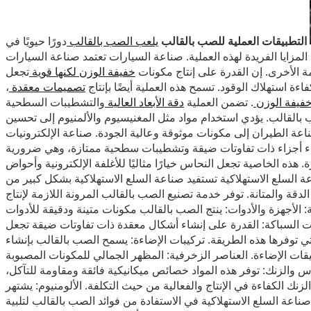
التطبيقات العملية للصب بالقالب
يلعب الصب بالقالب
دورًا حيويًا في
لمزايا الفريدة لهذه العملية. صناعة السيارات تعتمد صناعة السيارات
ة الأخرى. إن القدرة على إنتاج مكونات
خفيفة الوزن لكنها قوية
تجعل
اءة استهلاك الوقود. تسمح هذه العملية أيضًا بإنتاج
تصميمات معقدة
،
خفيفة الوزن
. تضمن العملية
دقة الأبعاد العالية
والتشطيبات السطحية
ب بالقالب. يؤدي استخدام مواد مثل المغنيسيوم والألمنيوم إلى تحسين
عة الطيران إلى مكونات موثوقة وعالية الجودة. صناعة الإلكترونيات
إنشاء أجزاء ذات تفاوتات ضيقة وتشطيبات سطحية ممتازة، وهي ضرورية
. هذه الخاصية تجعل النحاس خيارًا مثاليًا للأغلفة الإلكترونية وأحواض
عة السلع الاستهلاكية تستفيد صناعة السلع الاستهلاكية بشكل كبير من
قة والمتانة. توفر خدمة تصنيع الصب بالقالب المرونة اللازمة لإنتاج
 الأجهزة والأدوات: ينتج الصب بالقالب مكونات متينة ودقيقة للأدوات
يزات السباكة: القدرة على إنشاء أشكال معقدة ذات تفاوتات ضيقة تجعل
تي توفرها هذه الطريقة. تركيبات الإضاءة: يسمح الصب بالقالب بإنشاء
ات الإضاءة. العناصر الزخرفية: المظهر الجمالي للمكونات المصبوبة
حاس والزنك: توفر هذه المواد خصائص ميكانيكية فائقة ومقاومة للتآكل،
لزنك الكفاءة في الإنتاج والفعالية من حيث التكلفة. الألومنيوم: يشتهر
ناعة السلع الاستهلاكية في الاستفادة من فوائد الصب بالقالب لتلبية