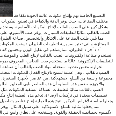
التصنيع الخاصة بهم وإنتاج مكونات عالية الجودة بكفاءة.
مختلف الصناعات، حيث يوفر الدقة والكفاءة في تصنيع المكونات الم
بشكل كبير على الصب بالقالب لإنتاج المكونات الأساسية. يستخدم ا
الصب بالقالب مثاليًا لتطبيقات السيارات. يوفر صب الألمنيوم، على وجه
مما يلبي طلب الصناعة على الابتكار والتخصيص. صناعة الطيران
الممتازة، والتي تعتبر ضرورية لتطبيقات الطيران. تستفيد المكونات
أداء أجزاء الطيران، مما يساهم في تقليل الوزن وتحسين كفاء
تستخدم صناعة الإلكترونيات الصب بالقالب لإنتاج العلب والموصلات
للتطبيقات الإلكترونية. غالبًا ما يستخدم صب النحاس، المعروف بموصليه 
الحرارة. تضمن تعددية استخدام مواد الصب بالقالب أن صناعة الإل
الصب بالقالب
، وهي عملية تسمح بالإنتاج الفعال للمكونات المعدني
مجموعة واسعة من السلع الاستهلاكية، من عناصر الأجهزة الصغيرة إلى 
والأجهزة. تضمن هذه العملية أن هذه العناصر تلبي المعايير الع
الصب بالقالب مثاليًا لتطبيقات السباكة. تستفيد المكونات مثل
تصميمات معقدة في تركيبات الإضاءة. تدعم هذه العملية إنتاج مكو
يجعلها مناسبة لأغراض الديكور. تتيح هذه العملية إنتاج عناصر بتفاصي
مما يجعلها مثالية للسلع الاستهلاكية. على سبيل المثال، يوفر 
الألمنيوم بخصائصه الخفيفة والقوية، ويستخدم على نطاق واسع في السل