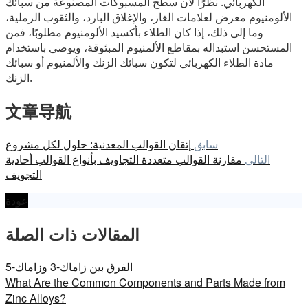
الكهربائي. نظرًا لأن سطح المسبوكات المصنوعة من سبائك
الألومنيوم معرض لعلامات الغاز، والإغلاق البارد، والثقوب الرملية،
وما إلى ذلك، إذا كان الطلاء بأكسيد الألومنيوم مطلوبًا، فمن
المستحسن استبداله بمقاطع الألمنيوم المبثوقة، ويوصى باستخدام
مادة الطلاء الكهربائي لتكون سبائك الزنك والألمنيوم أو سبائك
الزنك.
文章导航
سابق
إتقان القوالب المعدنية: حلول لكل مشروع
التالى
مقارنة القوالب متعددة التجاويف بأنواع القوالب أحادية
التجويف
عودة
المقالات ذات الصلة
الفرق بين زاماك-3 وزاماك-5
What Are the Common Components and Parts Made from
Zinc Alloys?