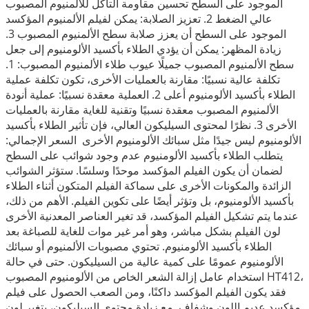
الموجود على السطح تحسين مقاومة التآكل للألمنيوم المصبوب
عالي الضغط 2. تعزيز الصلابة: يمكن لفيلم الألمنيوم المؤكسد
الموجود على السطح أن يعزز صلابة سطح الألمنيوم المصبوب 3.
زيادة المظهر: يمكن أن يؤدي الطلاء بأكسيد الألومنيوم إلى جعل
سطح الألمنيوم المصبوب جميلًا عيوب طلاء الألمنيوم المصبوب: 1.
تكلفة عالية نسبيًا: مقارنة بالعمليات الأخرى، تكون تكلفة عملية
الطلاء بأكسيد الألومنيوم أعلى 2. العملية معقدة نسبيًا: عملية أنودة
الألمنيوم المصبوب معقدة نسبيًا وتقنية للغاية مقارنة بالعمليات
الأخرى 3. نظرًا لمحتوى السيليكون العالي، فإن تأثير الطلاء بأكسيد
الألومنيوم ليس جيدًا مثل سبائك الألومنيوم الأخرى
السعر الإجمالي:
يتطلب الطلاء بأكسيد الألومنيوم عدم وجود شوائب على السطح
لضمان أن يكون الفيلم المؤكسد موحدًا وسلسًا. ستؤثر الشوائب
الزائدة والمكونات الأخرى على سماكة الفيلم المتكون أثناء الطلاء
بأكسيد الألومنيوم، بل وتؤثر أيضًا على تكوين الفيلم. الأهم من ذلك،
عندما يتم تشكيل الفيلم المؤكسد، قد تغير العناصر المعدنية الأخرى
لون الفيلم بشكل مباشر، وهو أمر غير موات للغاية للصباغة بعد
الطلاء بأكسيد الألومنيوم. تحتوي مصبوبات الألمنيوم أو سبائك
الألومنيوم عمومًا على كمية عالية من السيليكون. حتى في حالة
استخدام عامل إزالة الشعر الخاص من الألومنيوم المصبوب HT412،
فقد يكون الفيلم المؤكسد داكنًا، ومن الصعب الحصول على فيلم
مؤكسد عديم اللون وشفاف. مع زيادة محتوى السيليكون، يتغير لون