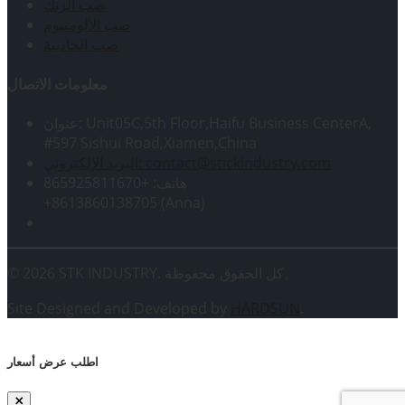
صب الزنك
صب الألومنيوم
صب الجاذبية
معلومات الاتصال
عنوان: Unit05C,5th Floor,Haifu Business CenterA,
#597 Sishui Road,Xiamen,China
البريد الإلكتروني: contact@stickindustry.com
هاتف: +865925811670
+8613860138705 (Anna)
© 2026 STK INDUSTRY. كل الحقوق محفوظة。
Site Designed and Developed by
HARDSUN
.
اطلب عرض أسعار