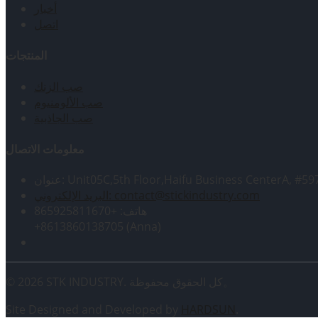
أخبار
اتصل
المنتجات
صب الزنك
صب الألومنيوم
صب الجاذبية
معلومات الاتصال
Unit05C,5th Floor,Haifu Business CenterA, #597 Si
البريد الإلكتروني: contact@stickindustry.com
هاتف: +865925811670
+8613860138705 (Anna)
© 2026 STK INDUSTRY. كل الحقوق محفوظة。
Site Designed and Developed by
HARDSUN
.