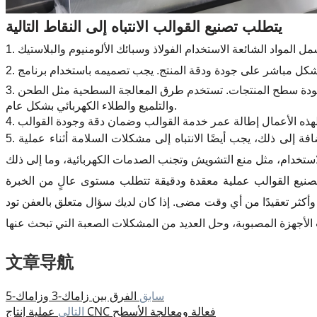
يتطلب تصنيع القوالب الانتباه إلى النقاط التالية
3. المعالجة السطحية: يمكن أن تؤدي المعالجة السطحية للقوالب إلى تحسين المتانة ومقاومة التآكل للقوالب، ويمكن أن تؤثر أيضًا على جودة سطح المنتجات. تستخدم طرق المعالجة السطحية مثل الطحن
والتلميع والطلاء الكهربائي بشكل عام.
5. مشكلات السلامة: يجب الانتباه إلى مشكلات السلامة أثناء عملية تصنيع القوالب، مثل منع الأدوات من الطيران وتجنب الاصطدامات. بالإضافة إلى ذلك، يجب أيضًا الانتباه إلى مشكلات السلامة أثناء عملية
أكثر تعقيدًا من أي وقت مضى. إذا كان لديك سؤال متعلق بالعفن تود
文章导航
سابق
الفرق بين زاماك-3 وزاماك-5
عملية إنتاج CNC فعالة ومعالجة الأسطح
التالى