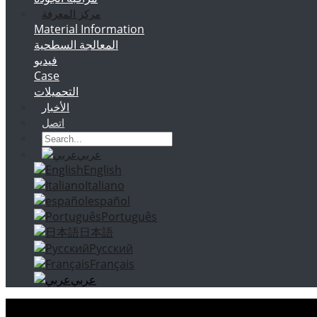
مركز المعرفة
Material Information
المعالجة السطحية
فيديو
Case
التحميلات
الأخبار
اتصل
عربي
English
Italiano
español
Português
日本語
Русский
Français
عربي