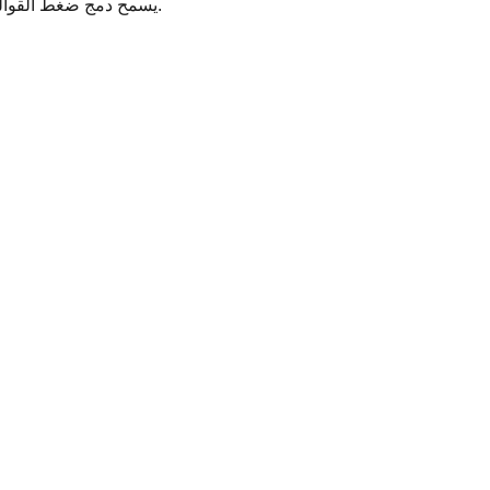
يسمح دمج ضغط القوالب في عملية تصنيع القوالب بإنشاء قوالب عالية الدقة ومتينة، وهي مفيدة بشكل خاص في الصناعات التي تتطلب أجزاء معقدة وعالية القوة.