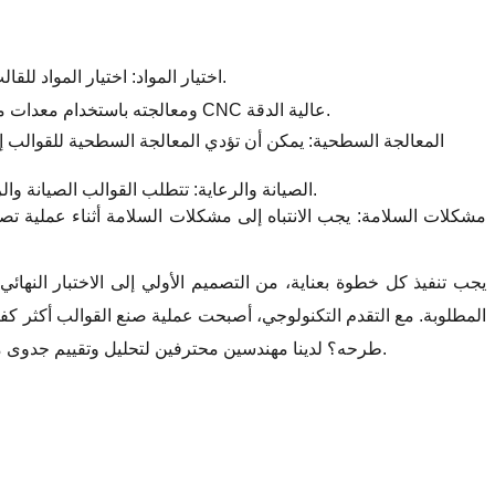
1. اختيار المواد: اختيار المواد للقالب مهم جدًا ويجب أن يعتمد على مادة وشكل وحجم المنتج المطلوب. تشمل المواد الشائعة الاستخدام الفولاذ وسبائك الألومنيوم والبلاستيك.
2. دقة التصميم والمعالجة: تؤثر دقة تصميم ومعالجة القالب بشكل مباشر على جودة ودقة المنتج. يجب تصميمه باستخدام برنامج cad ومعالجته باستخدام معدات معالجة CNC عالية الدقة.
4. الصيانة والرعاية: تتطلب القوالب الصيانة والرعاية الدورية أثناء الاستخدام، مثل التنظيف والتشحيم والإصلاح. يمكن لهذه الأعمال إطالة عمر خدمة القوالب وضمان دقة وجودة القوالب.
يجب تنفيذ كل خطوة بعناية، من التصميم الأولي إلى الاختبار النهائي،
المطلوبة. مع التقدم التكنولوجي، أصبحت عملية صنع القوالب أكثر كف
طرحه؟ لدينا مهندسين محترفين لتحليل وتقييم جدوى مشروعك بشكل مباشر. نحن متخصصون في الإنتاج المخصص لمكونات الأجهزة المصبوبة، وحل العديد من المشكلات الصعبة التي تبحث عنها.