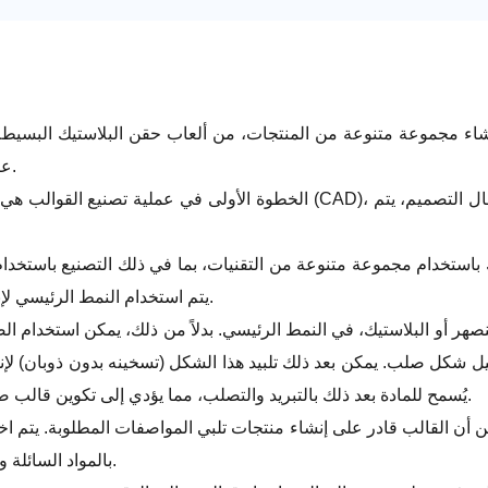
 لإنشاء مجموعة متنوعة من المنتجات، من ألعاب حقن البلاستيك البسيط
عالٍ من الخبرة والدقة لضمان تلبية المنتج النهائي للمواصفات المطلوبة.
الخطوة الأولى في عملية تصنيع القوالب هي إنشاء تصميم. يتم ذلك باستخدام برنام
استخدام مجموعة متنوعة من التقنيات، بما في ذلك التصنيع باستخدام الح
يتم استخدام النمط الرئيسي لإنشاء تجويف القالب، وهو الفضاء الذي سيتم فيه تشكيل المنتج النهائي.
صهر أو البلاستيك، في النمط الرئيسي. بدلاً من ذلك، يمكن استخدام 
كل صلب. يمكن بعد ذلك تلبيد هذا الشكل (تسخينه بدون ذوبان) لإنشا
يُسمح للمادة بعد ذلك بالتبريد والتصلب، مما يؤدي إلى تكوين قالب صلب. ثم تتم إزالة القالب من النمط الرئيسي، ويتم قطع أي مادة زائدة.
من أن القالب قادر على إنشاء منتجات تلبي المواصفات المطلوبة. يتم ا
بالمواد السائلة وقياس المنتج الناتج، أو استخدام المحاكاة الحاسوبية لتحديد أداء القالب.