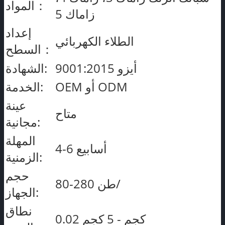
المواد：
زاماك 5
إعداد
الطلاء الكهربائي
السطح：
أيزو 9001:2015
الشهادة:
OEM أو ODM
الخدمة:
عينة
متاح
مجانية:
المهلة
4-6 أسابيع
الزمنية:
حجم
80-280 طن/
الجهاز:
نطاق
0.02 كجم - 5 كجم