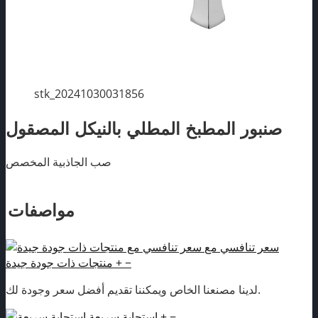
stk_20241030031856
صنبور المطبخ المطلي بالنيكل المصقول
صب الجاذبية المخصص
مواصفات
سعر تنافسي مع
−
+
منتجات ذات جودة جيدة
لدينا مصنعنا الخاص ويمكننا تقديم أفضل سعر وجودة لك.
−
+
استجابة سريعة